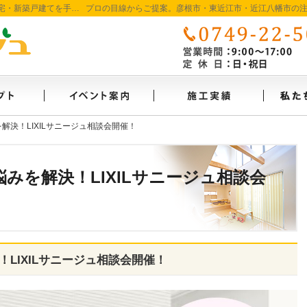
彦根市・東近江市・近江八幡市の新築・注文住宅・新築戸建てを手がける工務店ならオランジュホーム
自然素材派のこだわり住宅
見て納得のイベント案内！
素敵だ
解決！LIXILサニージュ相談会開催！
解決！LIXILサニージュ相談会開催！
みを解決！LIXILサニージュ相談会
LIXILサニージュ相談会開催！