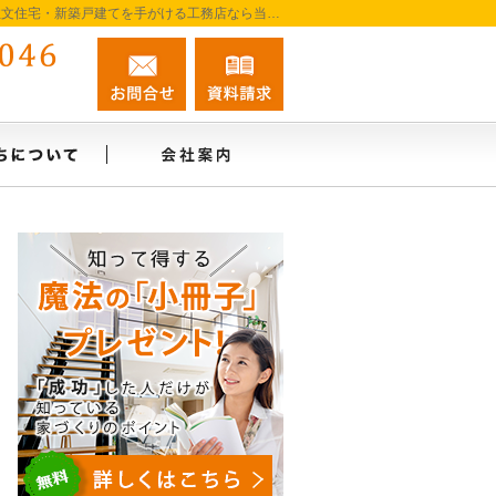
プロの目線からご提案。彦根市・東近江市・近江八幡市の注文住宅・新築戸建てを手がける工務店なら当社へ。
0749-22-5046
お問合せ
資料請求
営業時間9:00～17:00 定休日：日・祝日
ね、施工事例
私たちについて
会社案内