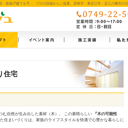
彦根市・東近江市・近江八幡市の新築・注文住宅・新築戸建てを手がける工務店ならオランジュホーム
自然素材派のこだわり住宅
見て納得のイベント案内！
素敵だ
り住宅
つむ自然が生み出した素材（木）。 この素晴らしい
『木の可能性
た住まいづくりは、家族のライフスタイルを快適で心豊かな暮らしに