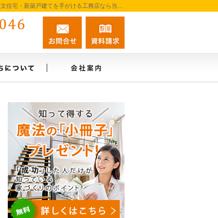
プロの目線からご提案。彦根市・東近江市・近江八幡市の注文住宅・新築戸建てを手がける工務店なら当社へ。
0749-22-5046
お問合せ
資料請求
営業時間9:00～17:00 定休日：日・祝日
ね、施工事例
私たちについて
会社案内