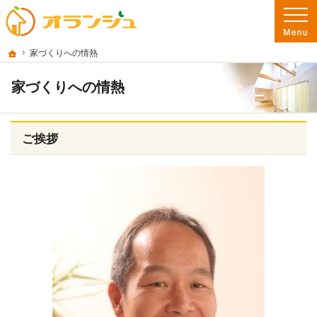
プロの目線からご提案。彦根市・東近江市・近江八幡市の注文住宅・新築戸建てを
彦根市・東近江市・近江八幡市の新築・注文住宅・新築戸建てを手がける工務店な
ホーム
家づくりへの情熱
家づくりへの情熱
ご挨拶