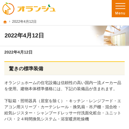
プロの目線からご提案。彦根市・東近江市・近江八幡市の注文住宅・新築戸建てを
彦根市・東近江市・近江八幡市の新築・注文住宅・新築戸建てを手がける工務店な
ホーム
2022年4月12日
2022年4月12日
2022年4月12日
驚きの標準装備
オランジュホームの住宅設備は信頼性の高い国内一流メーカー品
を使用。建物本体標準価格には、下記の装備品が含まれます。
下駄箱・照明器具（居室を除く）・キッチン・レンジフード・エ
アコン用スリーブ・カーテンレール・換気扇・吊戸棚・混合栓・
給気レジスター・シャンプードレッサー付洗面化粧台・ユニット
バス・２４時間換気システム・浴室暖房乾燥機