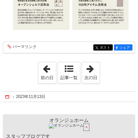
パーマリンク
entry147
ポスト
シェア
entry147
entry147
「2023年10月 6日」
「2024年1月 9日
前の日
記事一覧
次の日
2023年11月13日
Home
オランジュホーム
スタッフブログです